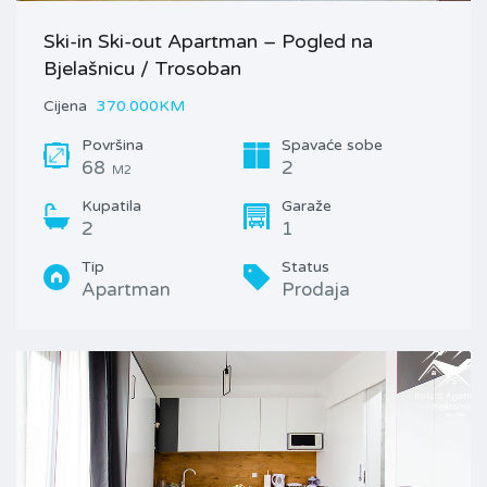
Ski-in Ski-out Apartman – Pogled na
Bjelašnicu / Trosoban
Cijena
370.000KM
Površina
Spavaće sobe
68
2
M2
Kupatila
Garaže
2
1
Tip
Status
Apartman
Prodaja