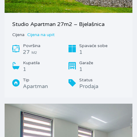
Studio Apartman 27m2 – Bjelašnica
Cijena
Cijena na upit
Površina
Spavaće sobe
27
1
M2
Kupatila
Garaže
1
1
Tip
Status
Apartman
Prodaja