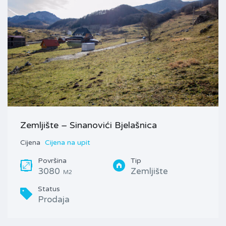
Zemljište – Sinanovići Bjelašnica
Cijena
Cijena na upit
Površina
Tip
3080
Zemljište
M2
Status
Prodaja