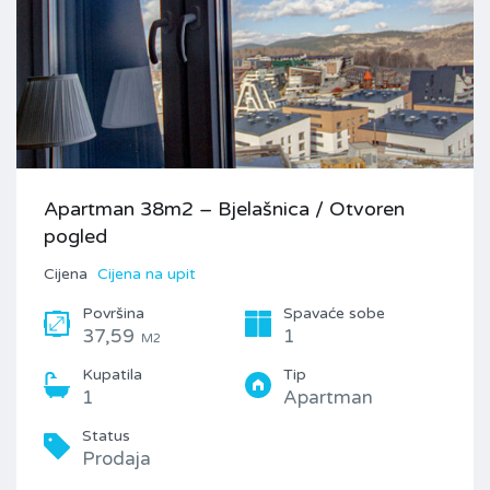
Apartman 38m2 – Bjelašnica / Otvoren
pogled
Cijena
Cijena na upit
Površina
Spavaće sobe
37,59
1
M2
Kupatila
Tip
1
Apartman
Status
Prodaja