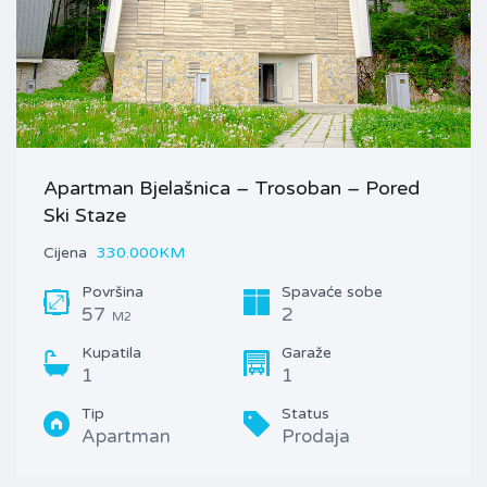
Apartman Bjelašnica – Trosoban – Pored
Ski Staze
Cijena
330.000KM
Površina
Spavaće sobe
57
2
M2
Kupatila
Garaže
1
1
Tip
Status
Apartman
Prodaja