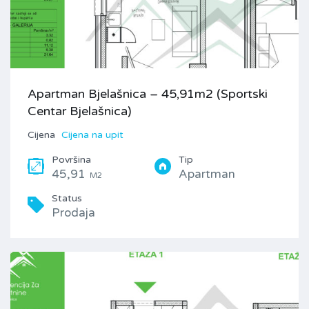
Apartman Bjelašnica – 45,91m2 (Sportski
Centar Bjelašnica)
Cijena
Cijena na upit
Površina
Tip
45,91
Apartman
M2
Status
Prodaja