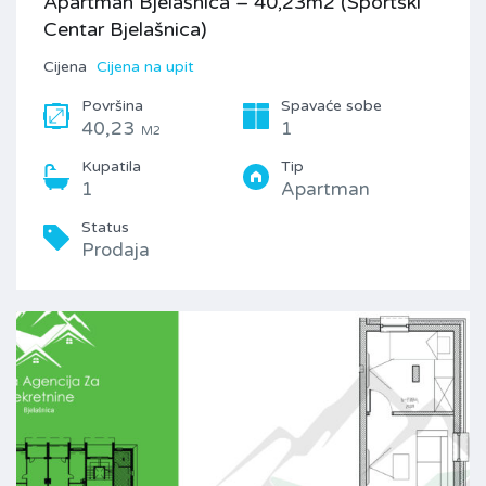
Apartman Bjelašnica – 40,23m2 (Sportski
Centar Bjelašnica)
Cijena
Cijena na upit
Površina
Spavaće sobe
40,23
1
M2
Kupatila
Tip
1
Apartman
Status
Prodaja