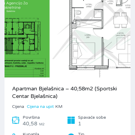
Apartman Bjelašnica – 40,58m2 (Sportski
Centar Bjelašnica)
Cijena
Cijena na upit
KM
Površina
Spavaće sobe
40,58
1
M2
Kupatila
Tip