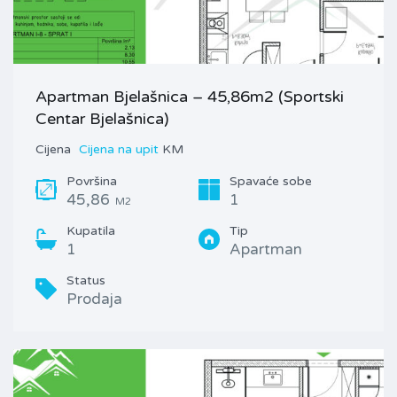
Apartman Bjelašnica – 45,86m2 (Sportski
Centar Bjelašnica)
Cijena
Cijena na upit
KM
Površina
Spavaće sobe
45,86
1
M2
Kupatila
Tip
1
Apartman
Status
Prodaja