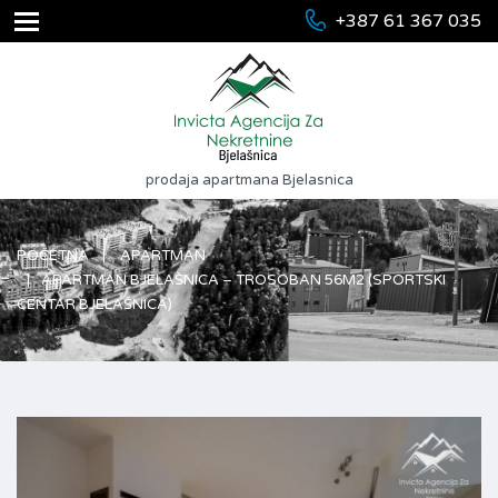
+387 61 367 035
prodaja apartmana Bjelasnica
POČETNA
APARTMAN
APARTMAN BJELAŠNICA – TROSOBAN 56M2 (SPORTSKI
CENTAR BJELAŠNICA)