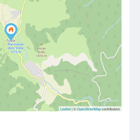
Leaflet
| ©
OpenStreetMap
contributors