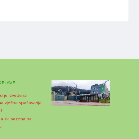
OBJAVE
o je izvedena
a vježba spašavanja
!
a ski sezona na
ci