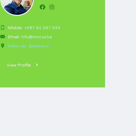
Mobile:
+387 61 367 035
Email:
info@invicta.ba
Babin do, Bjelašnica
View Profile