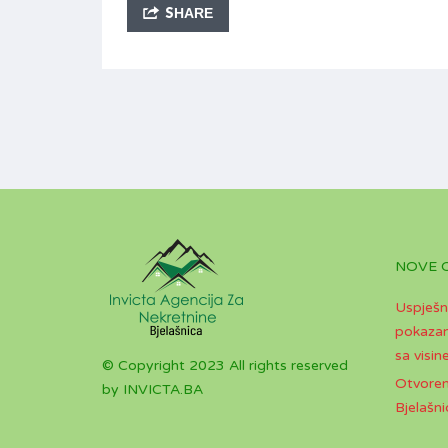
SHARE
NOVE 
Uspješn
pokazan
sa visine
© Copyright 2023 All rights reserved
Otvoren
by INVICTA.BA
Bjelašni