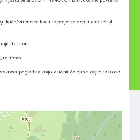
ciji, mjestu Sinanovići – TRNOVO FBIH, ukupne površine
dnju kuće/vikendice kao i za projekte poput eko sela ili
uju i telefon.
, restoran.
i prekrasni pogled na krajolik učinit će da se zaljubite u ovo