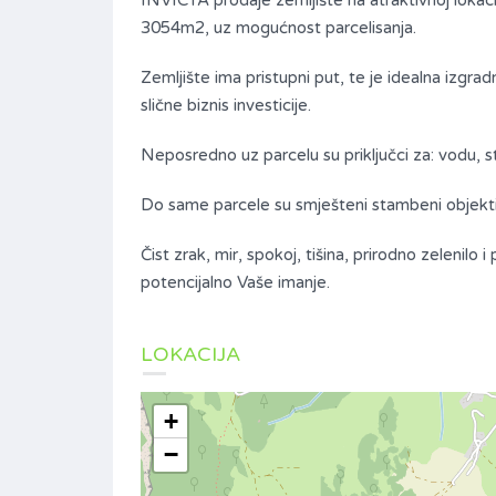
INVICTA prodaje zemljište na atraktivnoj loka
3054m2, uz mogućnost parcelisanja.
Zemljište ima pristupni put, te je idealna izgra
slične biznis investicije.
Neposredno uz parcelu su priključci za: vodu, str
Do same parcele su smješteni stambeni objekti
Čist zrak, mir, spokoj, tišina, prirodno zelenilo 
potencijalno Vaše imanje.
LOKACIJA
+
−