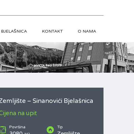
BJELAŠNICA
KONTAKT
O NAMA
Zemljište – Sinanovići Bjelašnica
Cijena na upit
Površina
Tip
3080
Zemljište