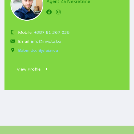
Agent Za Nekretnine
Mobile:
+387 61 367 035
Email:
info@invicta.ba
Babin do, Bjelašnica
View Profile