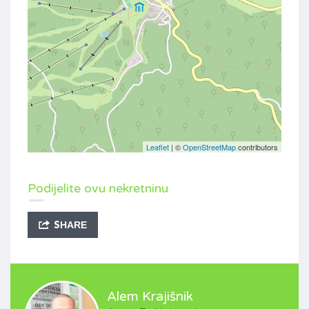
Leaflet
| ©
OpenStreetMap
contributors
Podijelite ovu nekretninu
SHARE
Alem Krajišnik