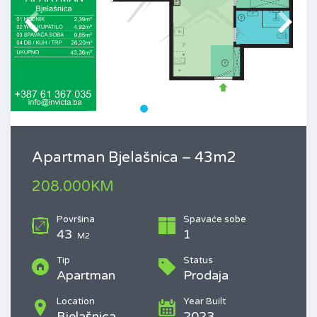
Apartman Bjelašnica – 43m2
208.000KM
Površina
Spavaće sobe
43
1
M2
Tip
Status
Apartman
Prodaja
Location
Year Built
Bjelašnica
2023