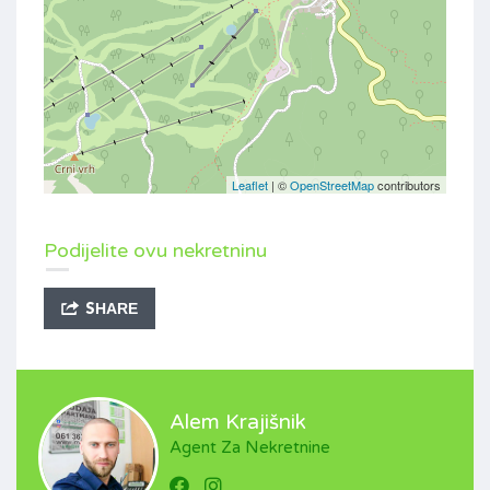
Leaflet
| ©
OpenStreetMap
contributors
Podijelite ovu nekretninu
SHARE
Alem Krajišnik
Agent Za Nekretnine