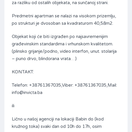
za razliku od ostalih objekata, na sunčanoj strani.
Predmetni apartman se nalazi na visokom prizemlju,
po strukturi je dvosoban sa kvadraturom 40,58m2.
Objekat koji će biti izgrađen po najsavremenijim
građevinskim standardima i vrhunskom kvalitetom.
(plinsko grijanje/podno, video interfon, unut. stolarija
– puno drvo, blindorana vrata…)
KONTAKT:
Telefon: +38761367035,Viber: +38761367035,Mail:
info@invicta.ba
ili
Lično u našoj agenciji na lokaciji Babin do (kod
kružnog toka) svaki dan od 10h do 17h, osim