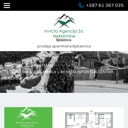
+387 61 367 035
prodaja apartmana Bjelasnica
POČETNA
APARTMAN
APARTMAN BJELAŠNICA – 40,58M2 (SPORTSKI CENTAR
BJELAŠNICA)