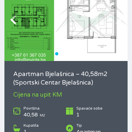
Apartman Bjelašnica – 40,58m2
(Sportski Centar Bjelašnica)
Cijena na upit KM
Površina
Spavaće sobe
40,58
1
M2
Kupatila
Tip
1
Apartman