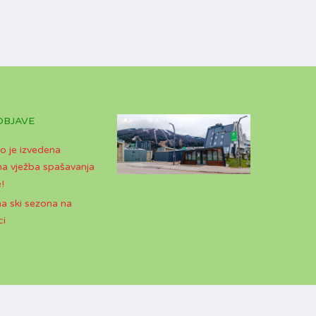
OBJAVE
o je izvedena
a vježba spašavanja
!
a ski sezona na
ci