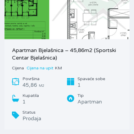
Apartman Bjelašnica – 45,86m2 (Sportski
Centar Bjelašnica)
Cijena
Cijena na upit
KM
Površina
Spavaće sobe
45,86
1
M2
Kupatila
Tip
1
Apartman
Status
Prodaja