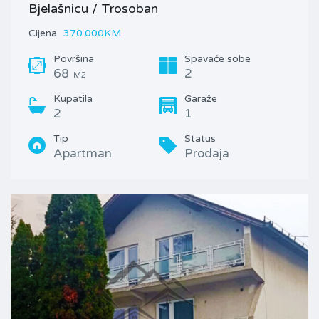
Bjelašnicu / Trosoban
Cijena
370.000KM
Površina
Spavaće sobe
68
2
M2
Kupatila
Garaže
2
1
Tip
Status
Apartman
Prodaja