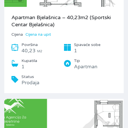
Apartman Bjelašnica – 40,23m2 (Sportski
Centar Bjelašnica)
Cijena
Cijena na upit
Površina
Spavaće sobe
40,23
1
M2
Kupatila
Tip
1
Apartman
Status
Prodaja