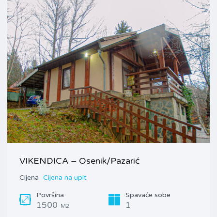
VIKENDICA – Osenik/Pazarić
Cijena
Cijena na upit
Površina
Spavaće sobe
1500
1
M2