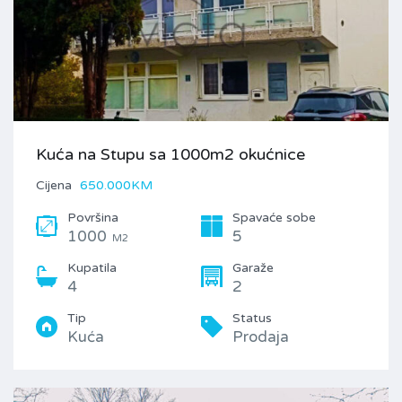
Kuća na Stupu sa 1000m2 okućnice
Cijena
650.000KM
Površina
Spavaće sobe
1000
5
M2
Kupatila
Garaže
4
2
Tip
Status
Kuća
Prodaja