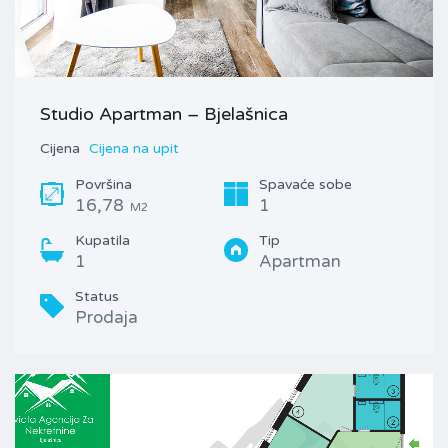
Studio Apartman – Bjelašnica
Cijena
Cijena na upit
Površina
Spavaće sobe
16,78
1
M2
Kupatila
Tip
1
Apartman
Status
Prodaja