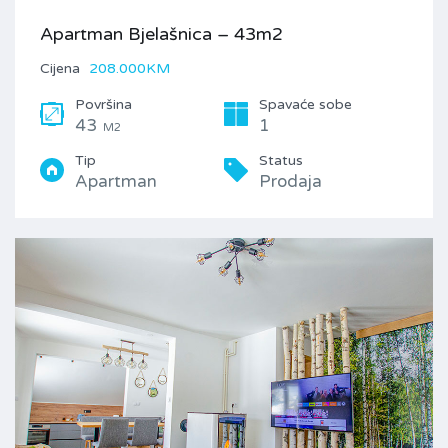
Apartman Bjelašnica – 43m2
Cijena
208.000KM
Površina
Spavaće sobe
43
1
M2
Tip
Status
Apartman
Prodaja