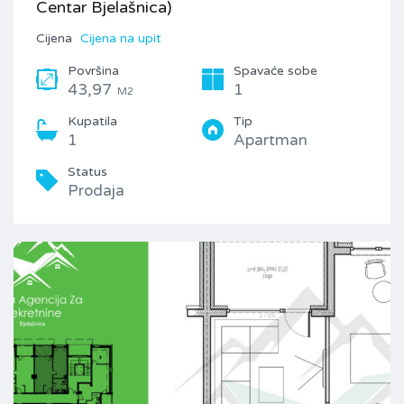
Centar Bjelašnica)
Cijena
Cijena na upit
Površina
Spavaće sobe
43,97
1
M2
Kupatila
Tip
1
Apartman
Status
Prodaja