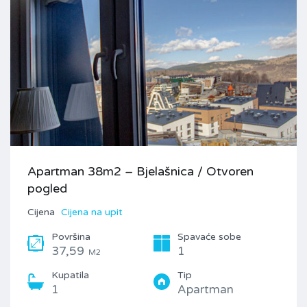
Apartman 38m2 – Bjelašnica / Otvoren
pogled
Cijena
Cijena na upit
Površina
Spavaće sobe
37,59
1
M2
Kupatila
Tip
1
Apartman