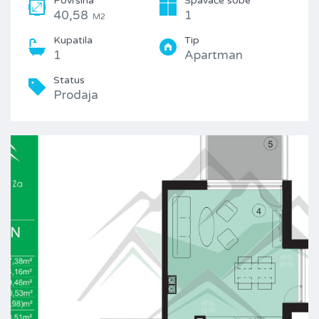
Površina
Spavaće sobe
40,58
1
M2
Kupatila
Tip
1
Apartman
Status
Prodaja