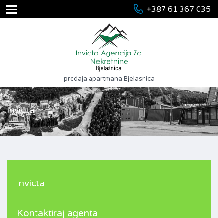
+387 61 367 035
prodaja apartmana Bjelasnica
invicta
invicta
Kontaktiraj agenta