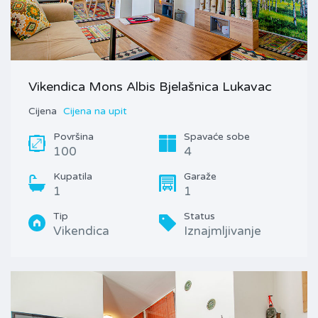
Vikendica Mons Albis Bjelašnica Lukavac
Cijena
Cijena na upit
Površina
Spavaće sobe
100
4
Kupatila
Garaže
1
1
Tip
Status
Vikendica
Iznajmljivanje