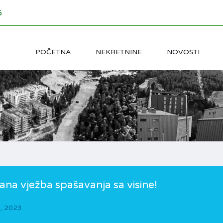
5
POČETNA
NEKRETNINE
NOVOSTI
na vježba spašavanja sa visine!
, 2023