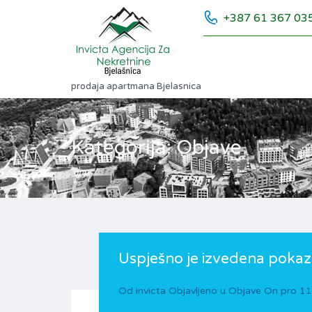
+387 61 367 03
prodaja apartmana Bjelasnica
Kategorija: Objave
Uspješno je izvedena pokaza
Od
invicta
Objavljeno u
Objave
On
pro 11