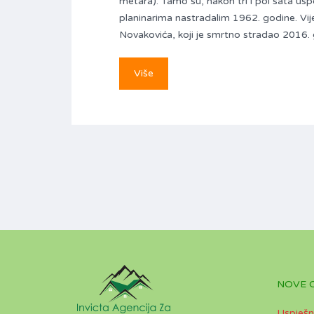
metara). Tamo su, nakon tri i pol sata usp
planinarima nastradalim 1962. godine. Vi
Novakovića, koji je smrtno stradao 2016.
Više
NOVE 
Uspješn