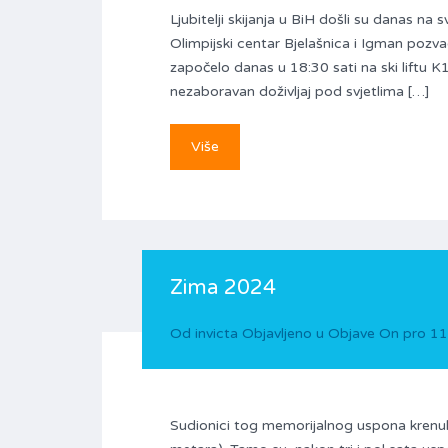
Ljubitelji skijanja u BiH došli su danas na
Olimpijski centar Bjelašnica i Igman pozva
započelo danas u 18:30 sati na ski liftu K1
nezaboravan doživljaj pod svjetlima […]
Više
Zima 2024
Od
invicta
Objavljeno u
Objave
On
pro 11
Sudionici tog memorijalnog uspona krenul