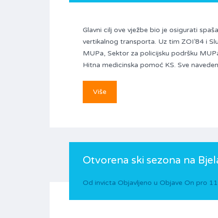
Glavni cilj ove vježbe bio je osigurati spaš
vertikalnog transporta. Uz tim ZOI’84 i Slu
MUPa, Sektor za policijsku podršku MUPa
Hitna medicinska pomoć KS. Sve navedene i
Više
Otvorena ski sezona na Bjel
Od
invicta
Objavljeno u
Objave
On
pro 11