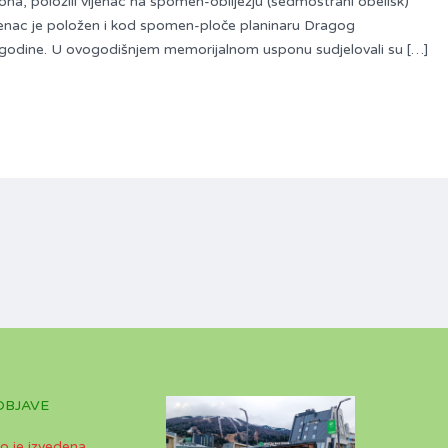
ona, položili vijenac na spomen-obilježju (sedmostrani obelisk)
jenac je položen i kod spomen-ploče planinaru Dragog
 godine. U ovogodišnjem memorijalnom usponu sudjelovali su […]
OBJAVE
o je izvedena