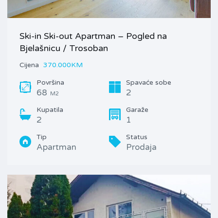
Ski-in Ski-out Apartman – Pogled na
Bjelašnicu / Trosoban
Cijena
370.000KM
Površina
Spavaće sobe
68
2
M2
Kupatila
Garaže
2
1
Tip
Status
Apartman
Prodaja